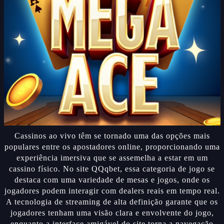
Cassinos ao vivo têm se tornado uma das opções mais
populares entre os apostadores online, proporcionando uma
experiência imersiva que se assemelha a estar em um
cassino físico. No site QQqbet, essa categoria de jogo se
destaca com uma variedade de mesas e jogos, onde os
jogadores podem interagir com dealers reais em tempo real.
A tecnologia de streaming de alta definição garante que os
jogadores tenham uma visão clara e envolvente do jogo,
enquanto a interface amigável do site torna a navegação