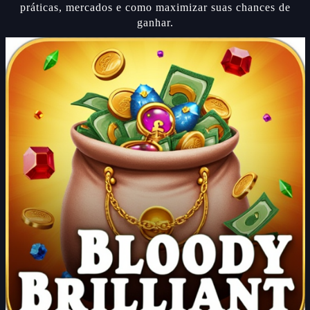
práticas, mercados e como maximizar suas chances de
ganhar.