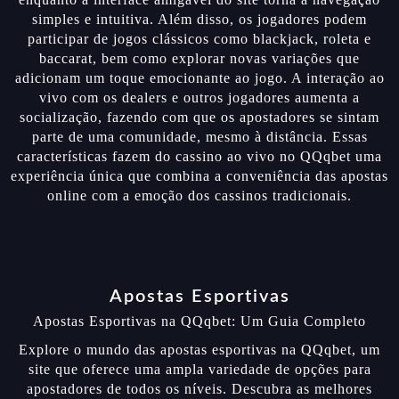
simples e intuitiva. Além disso, os jogadores podem
participar de jogos clássicos como blackjack, roleta e
baccarat, bem como explorar novas variações que
adicionam um toque emocionante ao jogo. A interação ao
vivo com os dealers e outros jogadores aumenta a
socialização, fazendo com que os apostadores se sintam
parte de uma comunidade, mesmo à distância. Essas
características fazem do cassino ao vivo no QQqbet uma
experiência única que combina a conveniência das apostas
online com a emoção dos cassinos tradicionais.
Apostas Esportivas
Apostas Esportivas na QQqbet: Um Guia Completo
Explore o mundo das apostas esportivas na QQqbet, um
site que oferece uma ampla variedade de opções para
apostadores de todos os níveis. Descubra as melhores