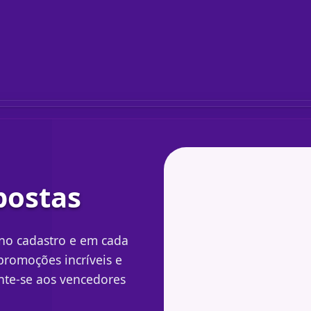
postas
no cadastro e em cada
promoções incríveis e
unte-se aos vencedores