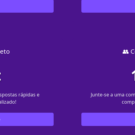
reto
👥 
t
espostas rápidas e
Junte-se a uma com
lizado!
compa
e