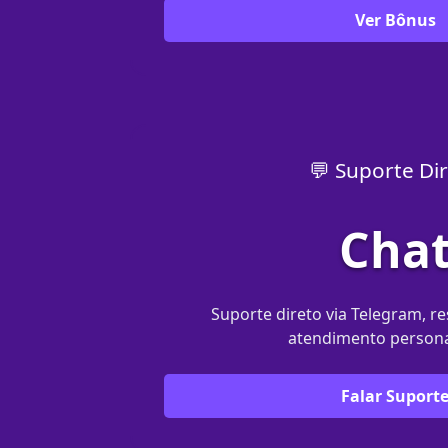
Ver Bônus
💬 Suporte Di
Cha
Suporte direto via Telegram, r
atendimento persona
Falar Suport