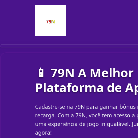
📱 79N A Melhor
Plataforma de A
Cadastre-se na 79N para ganhar bônus 
recarga. Com a 79N, você tem acesso a 
uma experiência de jogo inigualável. J
agora!