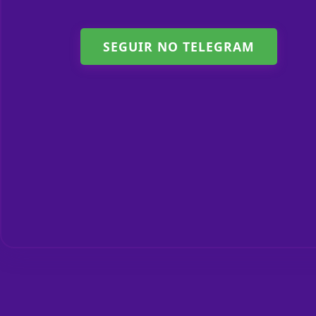
SEGUIR NO TELEGRAM