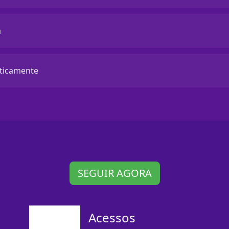
a
aticamente
SEGUIR AGORA
Acessos