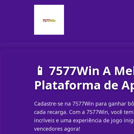
📱 7577Win A Me
Plataforma de A
Cadastre-se na 7577Win para ganhar bô
cada recarga. Com a 7577Win, você tem
incríveis e uma experiência de jogo inig
vencedores agora!