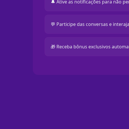
🔔 Ative as notificações para não p
💬 Participe das conversas e interaj
🎁 Receba bônus exclusivos autom