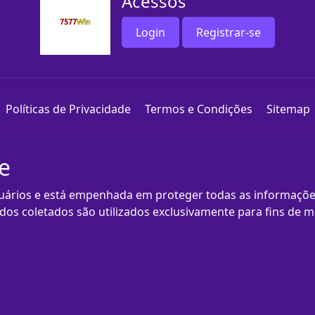
Acessos
Login
Registrar-se
Políticas de Privacidade
Termos e Condições
Sitemap
de
suários e está empenhada em proteger todas as informaçõe
os coletados são utilizados exclusivamente para fins de m