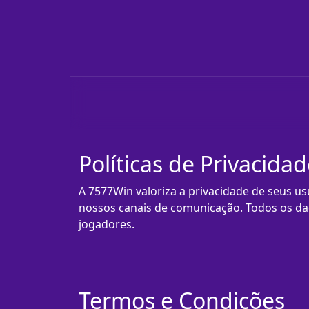
Políticas de Privacida
A 7577Win valoriza a privacidade de seus u
nossos canais de comunicação. Todos os dad
jogadores.
Termos e Condições