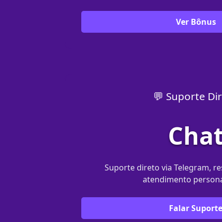
Ver Bônus
💬 Suporte Di
Cha
Suporte direto via Telegram, r
atendimento persona
Falar Suport