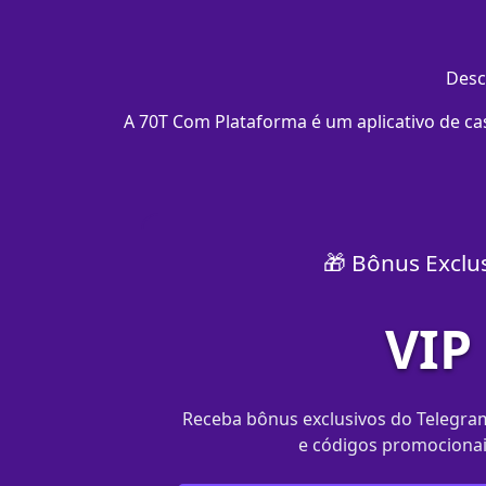
Desc
A 70T Com Plataforma é um aplicativo de ca
🎁 Bônus Exclu
VIP
Receba bônus exclusivos do Telegra
e códigos promocionai