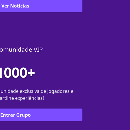
Ver Notícias
Comunidade VIP
1000+
unidade exclusiva de jogadores e
rtilhe experiências!
Entrar Grupo