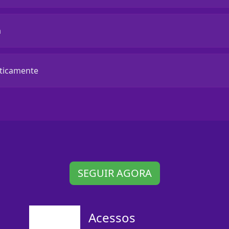
a
aticamente
SEGUIR AGORA
Acessos