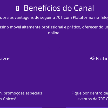
📱 Benefícios do Canal
ubra as vantagens de seguir a 70T Com Plataforma no Tel
ssino móvel altamente profissional e prático, oferecendo 
online.
sivos
📢 Notí
m, promoções especiais
Fique por dentro d
s únicos!
eventos da 70T 