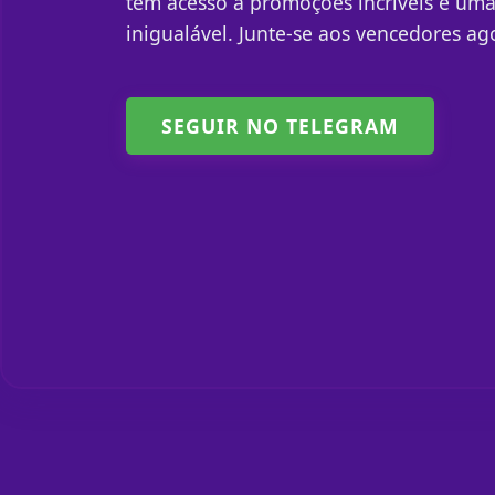
tem acesso a promoções incríveis e uma
inigualável. Junte-se aos vencedores ag
SEGUIR NO TELEGRAM