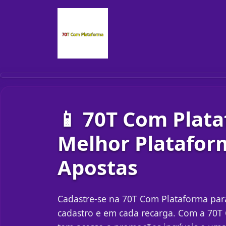
📱 70T Com Plat
Melhor Platafor
Apostas
Cadastre-se na 70T Com Plataforma pa
cadastro e em cada recarga. Com a 70T