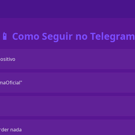
📱 Como Seguir no Telegram
ositivo
maOficial"
erder nada