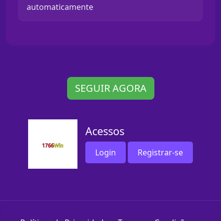
automaticamente
SEGUIR AGORA
Acessos
Login
Registrar-se