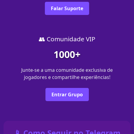
Falar Suporte
👥 Comunidade VIP
1000+
Junte-se a uma comunidade exclusiva de
jogadores e compartilhe experiências!
Entrar Grupo
📱 Como Seguir no Telegram