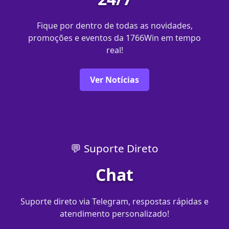
Fique por dentro de todas as novidades,
promoções e eventos da 1766Win em tempo
real!
Ver Notícias
💬 Suporte Direto
Chat
Suporte direto via Telegram, respostas rápidas e
atendimento personalizado!