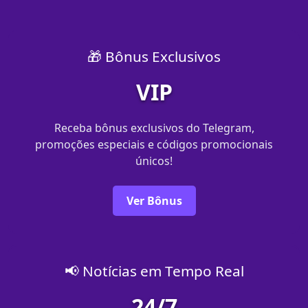
🎁 Bônus Exclusivos
VIP
Receba bônus exclusivos do Telegram,
promoções especiais e códigos promocionais
únicos!
Ver Bônus
📢 Notícias em Tempo Real
24/7